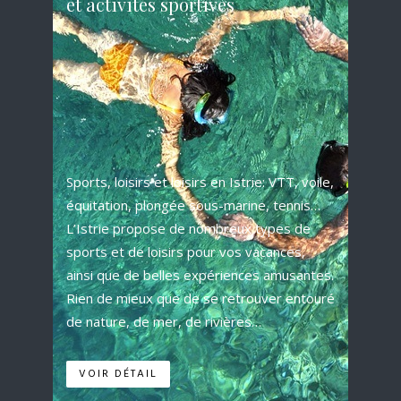
et activités sportives
Sports, loisirs et loisirs en Istrie: VTT, voile,
équitation, plongée sous-marine, tennis…
L’Istrie propose de nombreux types de
sports et de loisirs pour vos vacances,
ainsi que de belles expériences amusantes.
Rien de mieux que de se retrouver entouré
de nature, de mer, de rivières…
VOIR DÉTAIL