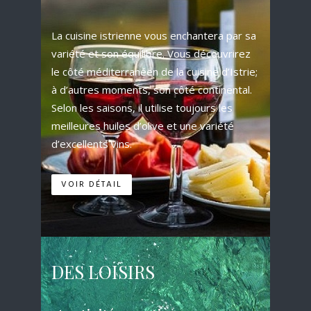
La cuisine istrienne vous enchantera par sa
variété et son équilibre. Vous découvrirez
le côté méditerranéen de la cuisine d’Istrie;
à d’autres moments, son côté continental.
Selon les saisons, il utilise toujours les
meilleures huiles d’olive et une variété
d’excellents vins.
VOIR DÉTAIL
DES LOISIRS